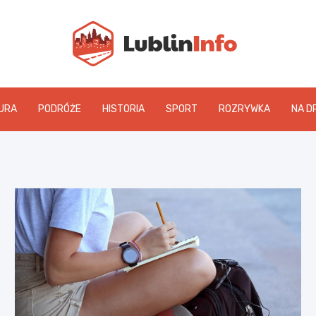
Lublin
URA
PODRÓŻE
HISTORIA
SPORT
ROZRYWKA
NA D