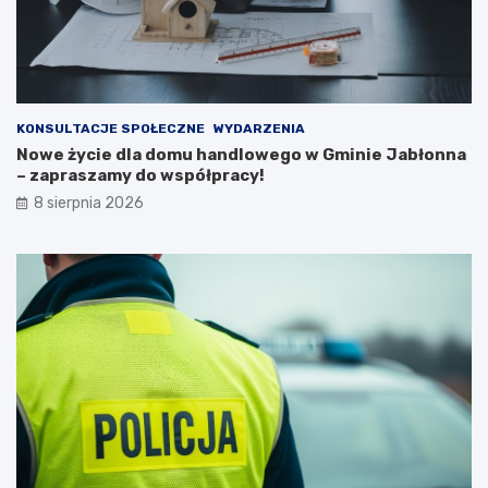
e
s
j
z
n
k
a
a
2
ń
0
c
KONSULTACJE SPOŁECZNE
WYDARZENIA
2
ó
Nowe życie dla domu handlowego w Gminie Jabłonna
6
w
– zapraszamy do współpracy!
r
i
8 sierpnia 2026
o
p
k
o
ż
a
r
p
u
s
t
o
s
t
a
n