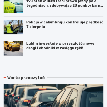
19-latek w BMW traci prawo jazdy po 3
tygodniach, zdobywając 23 punkty karne
w obszarze zabudowanym
Policja w całym kraju kontroluje prędkość
7 sierpnia
Lublin inwestuje w przyszłość: nowe
drogi i chodniki w zasięgu ręki!
N
P
o
o
w
d
e
w
r
ó
Warto przeczytać
o
j
z
n
k
e
ł
p
a
o
d
ż
y
a