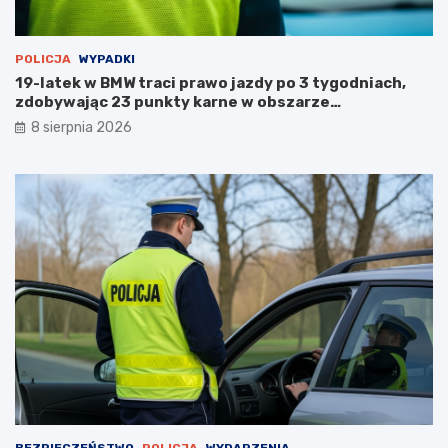
u
POLICJA
WYPADKI
19-latek w BMW traci prawo jazdy po 3 tygodniach,
zdobywając 23 punkty karne w obszarze
zabudowanym
8 sierpnia 2026
BEZPIECZEŃSTWO
POLICJA
WYDARZENIA