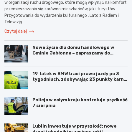
w organizacji ruchu drogowego, które mogą wpłynąć na komfort
przemieszczania się zarówno mieszkańców, jak i turystów.
Przygotowania do wydarzenia kulturalnego „Lato z Radiem i
Telewizją…
Czytaj dalej
Nowe życie dla domu handlowego w
Gminie Jabłonna – zapraszamy do
współpracy!
19-latek w BMW traci prawo jazdy po 3
tygodniach, zdobywając 23 punkty karne
w obszarze zabudowanym
Policja w całym kraju kontroluje prędkość
7 sierpnia
Lublin inwestuje w przyszłość: nowe
drogi i chodniki w zasięgu ręki!