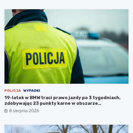
k
o
ż
a
r
p
u
s
t
o
s
t
a
n
u
POLICJA
WYPADKI
19-latek w BMW traci prawo jazdy po 3 tygodniach,
zdobywając 23 punkty karne w obszarze
zabudowanym
8 sierpnia 2026