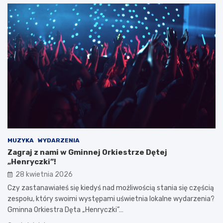
MUZYKA
WYDARZENIA
Zagraj z nami w Gminnej Orkiestrze Dętej
„Henryczki”!
28 kwietnia 2026
Czy zastanawiałeś się kiedyś nad możliwością stania się częścią
zespołu, który swoimi występami uświetnia lokalne wydarzenia?
Gminna Orkiestra Dęta „Henryczki”…