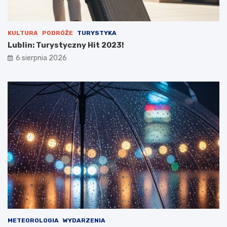
u
KULTURA
PODRÓŻE
TURYSTYKA
Lublin: Turystyczny Hit 2023!
6 sierpnia 2026
METEOROLOGIA
WYDARZENIA