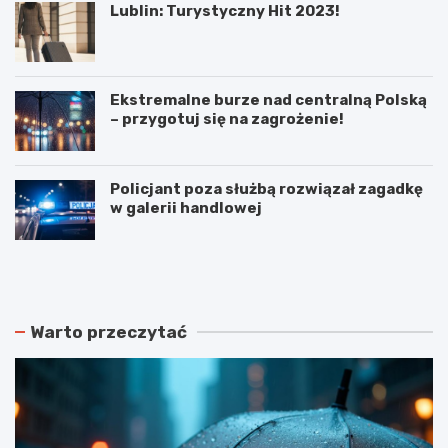
Lublin: Turystyczny Hit 2023!
Ekstremalne burze nad centralną Polską
– przygotuj się na zagrożenie!
Policjant poza służbą rozwiązał zagadkę
w galerii handlowej
N
P
o
o
w
d
e
w
r
ó
Warto przeczytać
o
j
z
n
k
e
ł
p
a
o
d
ż
y
a