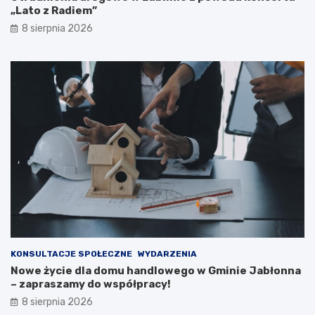
k
–
„Lato z Radiem”
a
e
8 sierpnia 2026
c
w
j
a
i
k
p
u
u
a
b
c
l
j
i
a
c
m
z
i
n
e
e
s
j
z
n
k
a
a
2
ń
0
c
KONSULTACJE SPOŁECZNE
WYDARZENIA
2
ó
Nowe życie dla domu handlowego w Gminie Jabłonna
6
w
– zapraszamy do współpracy!
r
i
8 sierpnia 2026
o
p