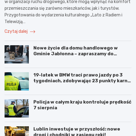
w organizacji ruchu drogowego, które mogą wpłynąć na komfort
przemieszczania się zarówno mieszkańców, jak i turystów.
Przygotowania do wydarzenia kulturalnego „Lato z Radiem i
Telewizją…
Czytaj dalej
Nowe życie dla domu handlowego w
Gminie Jabłonna – zapraszamy do
współpracy!
19-latek w BMW traci prawo jazdy po 3
tygodniach, zdobywając 23 punkty karne
w obszarze zabudowanym
Policja w całym kraju kontroluje prędkość
7 sierpnia
Lublin inwestuje w przyszłość: nowe
drogi i chodniki w zasięgu ręki!