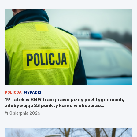
k
o
ż
a
r
p
u
s
t
o
s
t
a
n
u
POLICJA
WYPADKI
19-latek w BMW traci prawo jazdy po 3 tygodniach,
zdobywając 23 punkty karne w obszarze
zabudowanym
8 sierpnia 2026