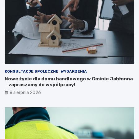
b
c
l
j
i
a
c
m
z
i
n
e
e
s
j
z
n
k
a
a
2
ń
0
c
KONSULTACJE SPOŁECZNE
WYDARZENIA
2
ó
Nowe życie dla domu handlowego w Gminie Jabłonna
6
w
– zapraszamy do współpracy!
r
i
8 sierpnia 2026
o
p
k
o
ż
a
r
p
u
s