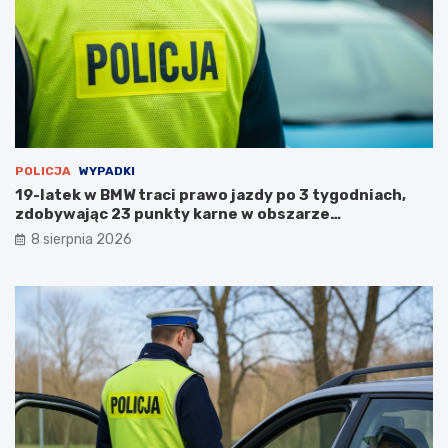
t
o
s
t
a
n
u
POLICJA
WYPADKI
19-latek w BMW traci prawo jazdy po 3 tygodniach,
zdobywając 23 punkty karne w obszarze
zabudowanym
8 sierpnia 2026