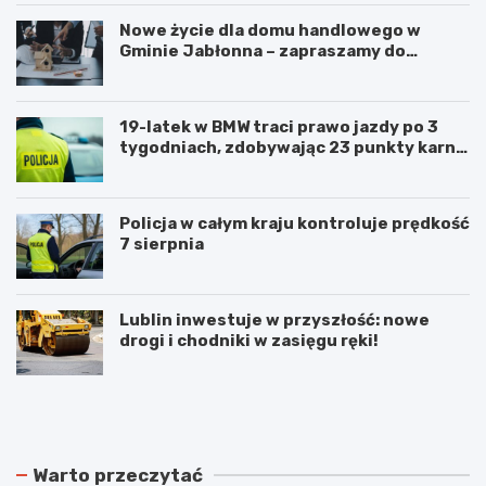
Nowe życie dla domu handlowego w
Gminie Jabłonna – zapraszamy do
współpracy!
19-latek w BMW traci prawo jazdy po 3
tygodniach, zdobywając 23 punkty karne
w obszarze zabudowanym
Policja w całym kraju kontroluje prędkość
7 sierpnia
Lublin inwestuje w przyszłość: nowe
drogi i chodniki w zasięgu ręki!
N
P
o
o
w
d
e
w
r
ó
Warto przeczytać
o
j