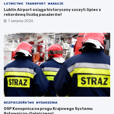
LOTNICTWO
TRANSPORT
WAKACJE
Lublin Airport osiąga historyczny szczyt: lipiec z
rekordową liczbą pasażerów!
7 sierpnia 2026
BEZPIECZEŃSTWO
WYDARZENIA
OSP Konopnica na progu Krajowego Systemu
Ratowniczo-Gaśniczego!