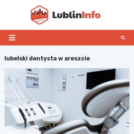
Skip
to
content
Lublin
lubelski dentysta w areszcie