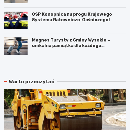
OSP Konopnica na progu Krajowego
Systemu Ratowniczo-Gaśniczego!
Magnes Turysty z Gminy Wysokie –
unikalna pamiątka dla każdego
podróżnika!
N
P
o
o
w
d
e
w
r
ó
Warto przeczytać
o
j
z
n
k
e
ł
p
a
o
d
ż
y
a
j
r
a
y