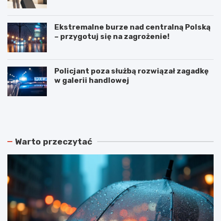
Ekstremalne burze nad centralną Polską
– przygotuj się na zagrożenie!
Policjant poza służbą rozwiązał zagadkę
w galerii handlowej
N
P
o
o
w
d
e
w
r
ó
Warto przeczytać
o
j
z
n
k
e
ł
p
a
o
d
ż
y
a
j
r
a
y