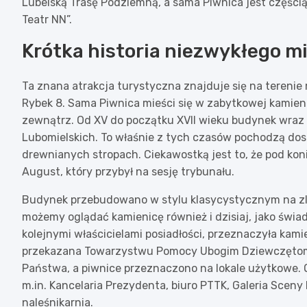
Lubelską Trasę Podziemną, a sama Piwnica jest części
Teatr NN”.
Krótka historia niezwykłego m
Ta znana atrakcja turystyczna znajduje się na terenie
Rybek 8. Sama Piwnica mieści się w zabytkowej kamien
zewnątrz. Od XV do początku XVII wieku budynek wraz z
Lubomielskich. To właśnie z tych czasów pochodzą do
drewnianych stropach. Ciekawostką jest to, że pod koni
August, który przybył na sesję trybunału.
Budynek przebudowano w stylu klasycystycznym na zl
możemy oglądać kamienicę również i dzisiaj, jako św
kolejnymi właścicielami posiadłości, przeznaczyła kam
przekazana Towarzystwu Pomocy Ubogim Dziewczętom Ży
Państwa, a piwnice przeznaczono na lokale użytkowe.
m.in. Kancelaria Prezydenta, biuro PTTK, Galeria Sceny
naleśnikarnia.