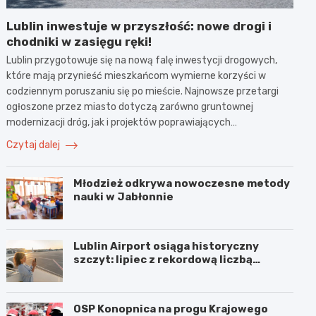
Lublin inwestuje w przyszłość: nowe drogi i
chodniki w zasięgu ręki!
Lublin przygotowuje się na nową falę inwestycji drogowych,
które mają przynieść mieszkańcom wymierne korzyści w
codziennym poruszaniu się po mieście. Najnowsze przetargi
ogłoszone przez miasto dotyczą zarówno gruntownej
modernizacji dróg, jak i projektów poprawiających…
Czytaj dalej
Młodzież odkrywa nowoczesne metody
nauki w Jabłonnie
Lublin Airport osiąga historyczny
szczyt: lipiec z rekordową liczbą
pasażerów!
OSP Konopnica na progu Krajowego