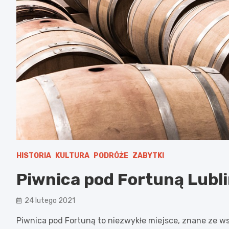
HISTORIA
KULTURA
PODRÓŻE
ZABYTKI
Piwnica pod Fortuną Lubl
24 lutego 2021
Piwnica pod Fortuną to niezwykłe miejsce, znane ze wsp