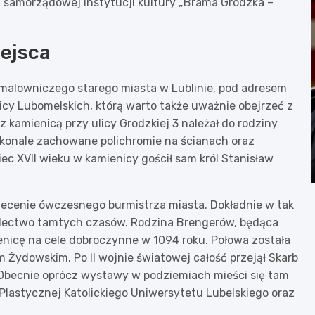
ą samorządowej instytucji kultury „Brama Grodzka –
iejsca
 malowniczego starego miasta w Lublinie, pod adresem
icy Lubomelskich, którą warto także uważnie obejrzeć z
 kamienicą przy ulicy Grodzkiej 3 należał do rodziny
skonale zachowane polichromie na ścianach oraz
ec XVII wieku w kamienicy gościł sam król Stanisław
ecenie ówczesnego burmistrza miasta. Dokładnie w tak
iadectwo tamtych czasów. Rodzina Brengerów, będąca
ienicę na cele dobroczynne w 1094 roku. Połowa została
dowskim. Po II wojnie światowej całość przejął Skarb
 Obecnie oprócz wystawy w podziemiach mieści się tam
 Plastycznej Katolickiego Uniwersytetu Lubelskiego oraz