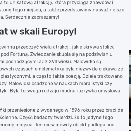
 tę unikatową atrakcję, która przyciąga znawców i
storię tego miejsca, a także przedstawimy najważniejsze
ka. Serdecznie zapraszamy!
at w skali Europy!
owinna przeoczyć wielu atrakcji, jakie skrywa stolica
pod Fortuną. Zwiedzanie skupia się na podziwianiu
mi pochodzącymi aż z XVII wieku. Malowidła są
owych czasach emblematyka była niezwykle ciekawa ze
lastycznymi, a często także poezją. Dzieła traktowano
edzy. Malowidła osadzone w naukach moralistyki czy
ematyki. Była to swego rodzaju modna rozrywka umysłowa
afiki przeniesione z wydanego w 1596 roku przez braci de
cienne. Część badaczy twierdzi, że to jedyne tego
renomę miejsca. Ten niesamowity obiekt podlega pod