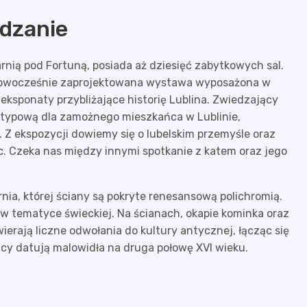
edzanie
rnią pod Fortuną, posiada aż dziesięć zabytkowych sal.
ię nowocześnie zaprojektowana wystawa wyposażona w
eksponaty przybliżające historię Lublina. Zwiedzający
 typową dla zamożnego mieszkańca w Lublinie,
 Z ekspozycji dowiemy się o lubelskim przemyśle oraz
c. Czeka nas między innymi spotkanie z katem oraz jego
rnia, której ściany są pokryte renesansową polichromią.
 w tematyce świeckiej. Na ścianach, okapie kominka oraz
ierają liczne odwołania do kultury antycznej, łącząc się
cy datują malowidła na druga połowę XVI wieku.