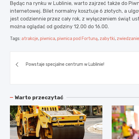
Będąc na rynku w Lublinie, warto zajrzeć także do Piw
internetowej. Bilet normalny kosztuje 6 złotych, a ulgo
jest codziennie przez cały rok, z wyłączeniem świąt u
można oglądać od godziny 12.00 do 16.00.
Tags:
atrakcje
,
piwnica
,
piwnica pod Fortuną
,
zabytki
,
zwiedzani
Nawigacja
Powstaje specjalne centrum w Lublinie!
wpisu
Warto przeczytać