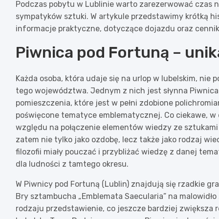
Podczas pobytu w Lublinie warto zarezerwować czas na
sympatyków sztuki. W artykule przedstawimy krótką hi
informacje praktyczne, dotyczące dojazdu oraz cenni
Piwnica pod Fortuną – unik
Każda osoba, która udaje się na urlop w lubelskim, nie p
tego województwa. Jednym z nich jest słynna Piwnica 
pomieszczenia, które jest w pełni zdobione polichromia
poświęcone tematyce emblematycznej. Co ciekawe, w 
względu na połączenie elementów wiedzy ze sztukami p
zatem nie tylko jako ozdobę, lecz także jako rodzaj wi
filozofii miały pouczać i przybliżać wiedzę z danej t
dla ludności z tamtego okresu.
W Piwnicy pod Fortuną (Lublin) znajdują się rzadkie gr
Bry sztambucha „Emblemata Saecularia” na malowidło ś
rodzaju przedstawienie, co jeszcze bardziej zwiększa 