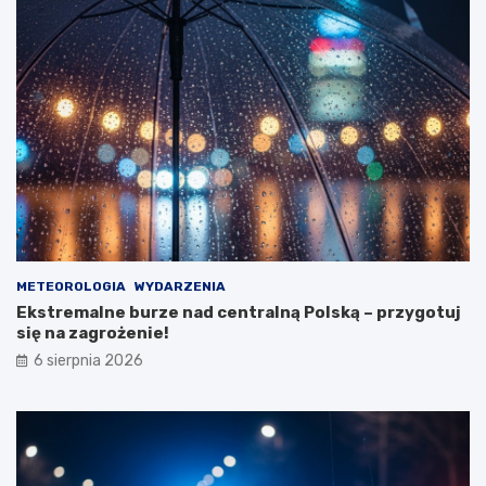
ż
a
r
p
u
s
t
o
s
t
a
n
u
METEOROLOGIA
WYDARZENIA
Ekstremalne burze nad centralną Polską – przygotuj
się na zagrożenie!
6 sierpnia 2026