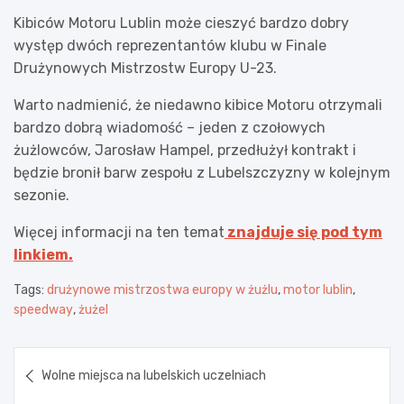
Kibiców Motoru Lublin może cieszyć bardzo dobry
występ dwóch reprezentantów klubu w Finale
Drużynowych Mistrzostw Europy U-23.
Warto nadmienić, że niedawno kibice Motoru otrzymali
bardzo dobrą wiadomość – jeden z czołowych
żużlowców, Jarosław Hampel, przedłużył kontrakt i
będzie bronił barw zespołu z Lubelszczyzny w kolejnym
sezonie.
Więcej informacji na ten temat
znajduje się pod tym
linkiem.
Tags:
drużynowe mistrzostwa europy w żużlu
,
motor lublin
,
speedway
,
żużel
Nawigacja
Wolne miejsca na lubelskich uczelniach
wpisu