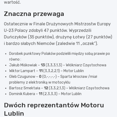
wartość.
Znaczna przewaga
Ostatecznie w Finale Drużynowych Mistrzostw Europy
U-23 Polacy zdobyli 47 punktów. Wyprzedzili
Duńczyków (35 punktów), drużynę Łotwy (27 punktów)
i bardzo słabych Niemców (zaledwie 11 „oczek”).
Dorobek punktowy Polaków podzielili między sobą prawie po
równo :
Jakub Miśkowiak –
13
(3,3,3,1,3) – Włókniarz Częstochowa
Wiktor Lampart –
11
(3,3,2,2,1) – Motor Lublin
Gleb Czugunow –
0
(0,-,-,-,-) – Sparta Wrocław /miał
problemy z elektroniką w motocyklu
Bartosz Smektała –
12
(3,3,2,1,3) – Włókniarz Częstochowa
Dominik Kubera –
11
(2,3,3,3) – Motor Lublin
Dwóch reprezentantów Motoru
Lublin