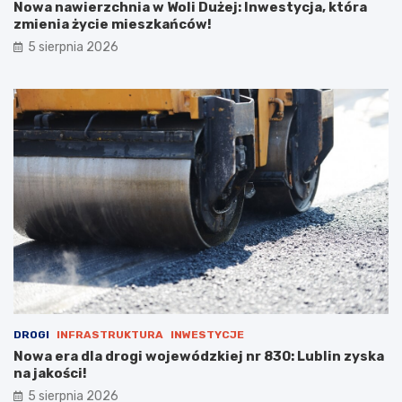
Nowa nawierzchnia w Woli Dużej: Inwestycja, która
6
w
zmienia życie mieszkańców!
r
i
5 sierpnia 2026
o
p
k
o
ż
a
r
p
u
s
t
o
s
t
a
n
u
DROGI
INFRASTRUKTURA
INWESTYCJE
Nowa era dla drogi wojewódzkiej nr 830: Lublin zyska
na jakości!
5 sierpnia 2026