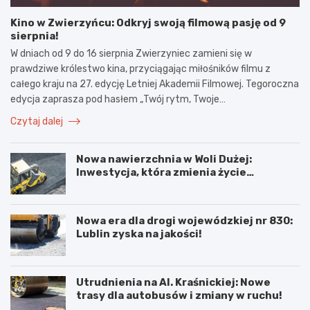
Kino w Zwierzyńcu: Odkryj swoją filmową pasję od 9
sierpnia!
W dniach od 9 do 16 sierpnia Zwierzyniec zamieni się w
prawdziwe królestwo kina, przyciągając miłośników filmu z
całego kraju na 27. edycję Letniej Akademii Filmowej. Tegoroczna
edycja zaprasza pod hasłem „Twój rytm, Twoje…
Czytaj dalej
Nowa nawierzchnia w Woli Dużej:
Inwestycja, która zmienia życie
mieszkańców!
Nowa era dla drogi wojewódzkiej nr 830:
Lublin zyska na jakości!
Utrudnienia na Al. Kraśnickiej: Nowe
trasy dla autobusów i zmiany w ruchu!