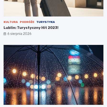
a
n
u
KULTURA
PODRÓŻE
TURYSTYKA
Lublin: Turystyczny Hit 2023!
6 sierpnia 2026