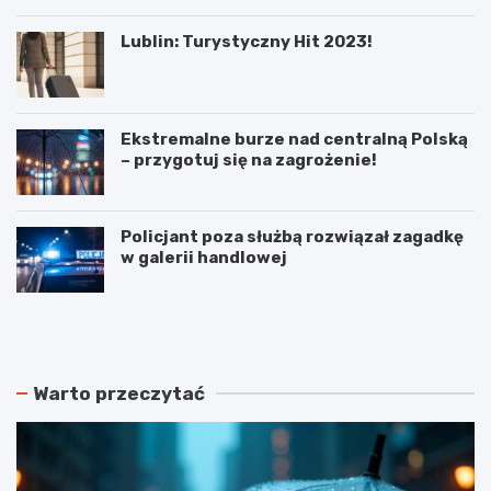
Lublin: Turystyczny Hit 2023!
Ekstremalne burze nad centralną Polską
– przygotuj się na zagrożenie!
Policjant poza służbą rozwiązał zagadkę
w galerii handlowej
N
P
o
o
w
d
e
w
r
ó
Warto przeczytać
o
j
z
n
k
e
ł
p
a
o