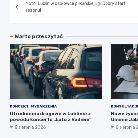
Motor Lublin w czołówce piłkarskiej ligi. Dobry start
wpisu
sezonu!
Warto przeczytać
KONCERT
WYDARZENIA
KONSULTACJ
Utrudnienia drogowe w Lublinie z
Nowe życie
powodu koncertu „Lato z Radiem”
Gminie Jab
współpracy
8 sierpnia 2026
8 sierpnia