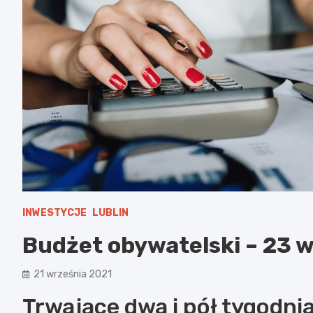
INWESTYCJE
LUBLIN
Budżet obywatelski – 23 
21 września 2021
Trwające dwa i pół tygodn