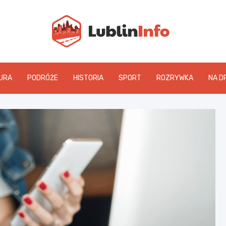
Lublin
URA
PODRÓŻE
HISTORIA
SPORT
ROZRYWKA
NA D