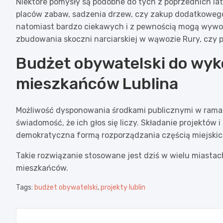
Niektóre pomysły są podobne do tych z poprzednich lat
placów zabaw, sadzenia drzew, czy zakup dodatkowego 
natomiast bardzo ciekawych i z pewnością mogą wywoł
zbudowania skoczni narciarskiej w wąwozie Rury, czy p
Budżet obywatelski do wyk
mieszkańców Lublina
Możliwość dysponowania środkami publicznymi w rama
świadomość, że ich głos się liczy. Składanie projektów 
demokratyczna formą rozporządzania częścią miejskic
Takie rozwiązanie stosowane jest dziś w wielu miasta
mieszkańców.
Tags:
budżet obywatelski
,
projekty lublin
Nawigacja