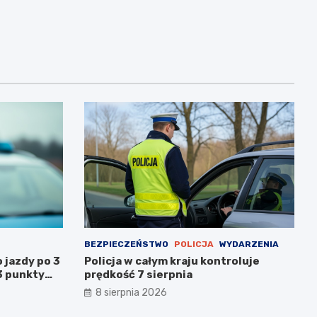
BEZPIECZEŃSTWO
POLICJA
WYDARZENIA
 jazdy po 3
Policja w całym kraju kontroluje
3 punkty
prędkość 7 sierpnia
wanym
8 sierpnia 2026