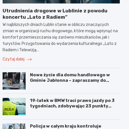
Utrudnienia drogowe w Lublinie z powodu
koncertu „Lato z Radiem”
W najbliższych dniach Lublin stanie w obliczu znaczących
zmian w organizacji ruchu drogowego, które mogą wpłynąć na
komfort przemieszczania się zarówno mieszkańców, jak i
turystów. Przygotowania do wydarzenia kulturalnego „Lato z
Radiem i Telewizją…
Czytaj dalej
Nowe życie dla domu handlowego w
Gminie Jabłonna – zapraszamy do
współpracy!
19-latek w BMW traci prawo jazdy po 3
tygodniach, zdobywając 23 punkty
karne w obszarze zabudowanym
Policja w całym kraju kontroluje