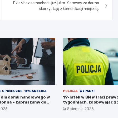
Dzień bez samochodu już jutro. Kierowcy za darmo
skorzystają z komunikacji miejskiej.
E SPOŁECZNE
WYDARZENIA
POLICJA
WYPADKI
 dla domu handlowego w
19-latek w BMW traci prawo
łonna – zapraszamy do
tygodniach, zdobywając 2
!
karne w obszarze zabudo
 2026
8 sierpnia 2026