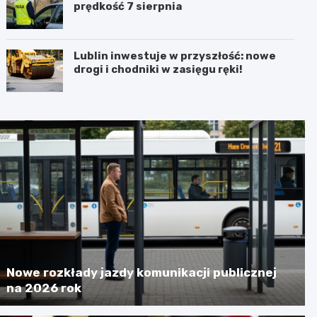
prędkość 7 sierpnia
Lublin inwestuje w przyszłość: nowe
drogi i chodniki w zasięgu ręki!
Nowe rozkłady jazdy komunikacji publicznej
na 2026 rok