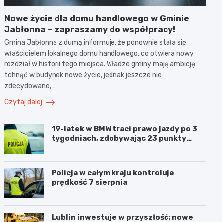
Nowe życie dla domu handlowego w Gminie
Jabłonna – zapraszamy do współpracy!
Gmina Jabłonna z dumą informuje, że ponownie stała się
właścicielem lokalnego domu handlowego, co otwiera nowy
rozdział w historii tego miejsca. Władze gminy mają ambicję
tchnąć w budynek nowe życie, jednak jeszcze nie
zdecydowano,…
Czytaj dalej
19-latek w BMW traci prawo jazdy po 3
tygodniach, zdobywając 23 punkty
karne w obszarze zabudowanym
Policja w całym kraju kontroluje
prędkość 7 sierpnia
Lublin inwestuje w przyszłość: nowe