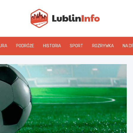
Lublin
URA
PODRÓŻE
HISTORIA
SPORT
ROZRYWKA
NA D