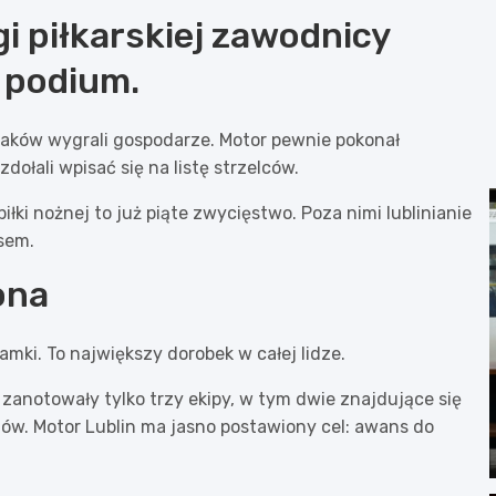
igi piłkarskiej zawodnicy
 podium.
raków wygrali gospodarze. Motor pewnie pokonał
ołali wpisać się na listę strzelców.
iłki nożnej to już piąte zwycięstwo. Poza nimi lublinianie
isem.
ona
amki. To największy dorobek w całej lidze.
ik zanotowały tylko trzy ekipy, w tym dwie znajdujące się
zów. Motor Lublin ma jasno postawiony cel: awans do