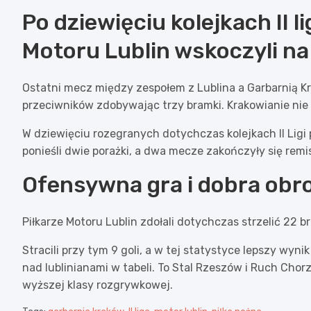
Po dziewięciu kolejkach II l
Motoru Lublin wskoczyli na
Ostatni mecz między zespołem z Lublina a Garbarnią K
przeciwników zdobywając trzy bramki. Krakowianie nie zd
W dziewięciu rozegranych dotychczas kolejkach II Ligi p
ponieśli dwie porażki, a dwa mecze zakończyły się rem
Ofensywna gra i dobra obr
Piłkarze Motoru Lublin zdołali dotychczas strzelić 22 br
Stracili przy tym 9 goli, a w tej statystyce lepszy wyn
nad lublinianami w tabeli. To Stal Rzeszów i Ruch Chor
wyższej klasy rozgrywkowej.