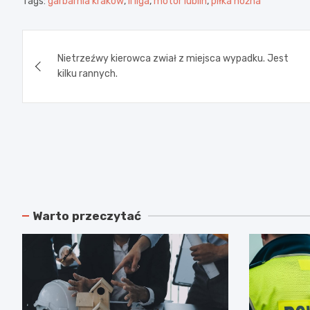
Tags:
garbarnia kraków
,
II liga
,
motor lublin
,
piłka nożna
Nawigacja
Nietrzeźwy kierowca zwiał z miejsca wypadku. Jest
wpisu
kilku rannych.
Warto przeczytać