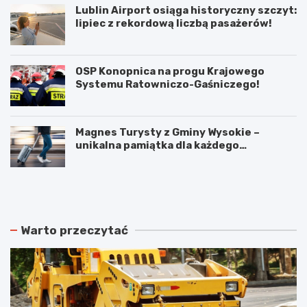
Lublin Airport osiąga historyczny szczyt:
lipiec z rekordową liczbą pasażerów!
OSP Konopnica na progu Krajowego
Systemu Ratowniczo-Gaśniczego!
Magnes Turysty z Gminy Wysokie –
unikalna pamiątka dla każdego
podróżnika!
N
P
o
o
w
d
e
w
r
ó
Warto przeczytać
o
j
z
n
k
e
ł
p
a
o
d
ż