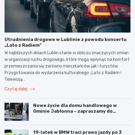
Utrudnienia drogowe w Lublinie z powodu koncertu
„Lato z Radiem”
W najbliższych dniach Lublin stanie w obliczu znaczących zmian
w organizacji ruchu drogowego, które mogą wpłynąć na komfort
przemieszczania się zarówno mieszkańców, jak i turystów.
Przygotowania do wydarzenia kulturalnego „Lato z Radiem i
Telewizją…
Czytaj dalej
Nowe życie dla domu handlowego w
Gminie Jabłonna – zapraszamy do
współpracy!
19-latek w BMW traci prawo jazdy po 3