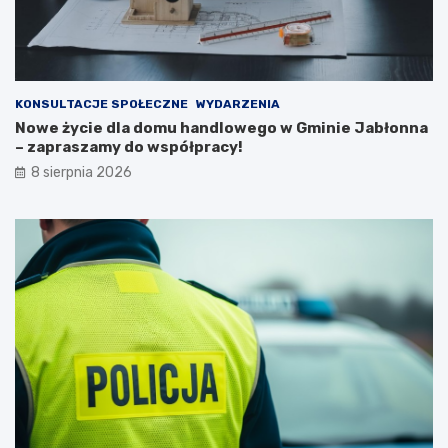
e
s
j
z
n
k
a
a
2
ń
0
c
KONSULTACJE SPOŁECZNE
WYDARZENIA
2
ó
Nowe życie dla domu handlowego w Gminie Jabłonna
6
w
– zapraszamy do współpracy!
r
i
8 sierpnia 2026
o
p
k
o
ż
a
r
p
u
s
t
o
s
t
a
n
u