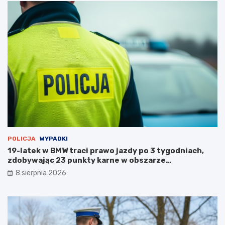
a
r
p
u
s
t
o
s
t
a
n
u
POLICJA
WYPADKI
19-latek w BMW traci prawo jazdy po 3 tygodniach,
zdobywając 23 punkty karne w obszarze
zabudowanym
8 sierpnia 2026