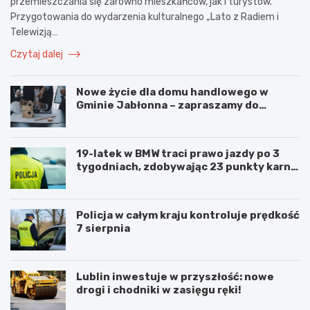
przemieszczania się zarówno mieszkańców, jak i turystów.
Przygotowania do wydarzenia kulturalnego „Lato z Radiem i
Telewizją…
Czytaj dalej
Nowe życie dla domu handlowego w
Gminie Jabłonna – zapraszamy do
współpracy!
19-latek w BMW traci prawo jazdy po 3
tygodniach, zdobywając 23 punkty karne
w obszarze zabudowanym
Policja w całym kraju kontroluje prędkość
7 sierpnia
Lublin inwestuje w przyszłość: nowe
drogi i chodniki w zasięgu ręki!
N
P