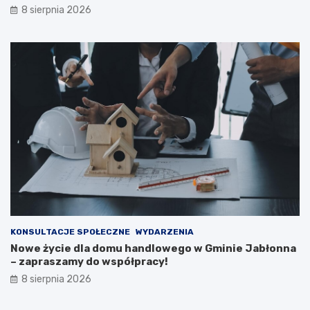
a
e
8 sierpnia 2026
c
w
j
a
i
k
p
u
u
a
b
c
l
j
i
a
c
m
z
i
n
e
e
s
j
z
n
k
a
a
2
ń
0
c
KONSULTACJE SPOŁECZNE
WYDARZENIA
2
ó
Nowe życie dla domu handlowego w Gminie Jabłonna
6
w
– zapraszamy do współpracy!
r
i
8 sierpnia 2026
o
p
k
o
ż