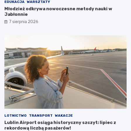
0
c
EDUKACJA
WARSZTATY
2
ó
Młodzież odkrywa nowoczesne metody nauki w
6
w
Jabłonnie
r
i
7 sierpnia 2026
o
p
k
o
ż
a
r
p
u
s
t
o
s
t
a
n
u
LOTNICTWO
TRANSPORT
WAKACJE
Lublin Airport osiąga historyczny szczyt: lipiec z
rekordową liczbą pasażerów!