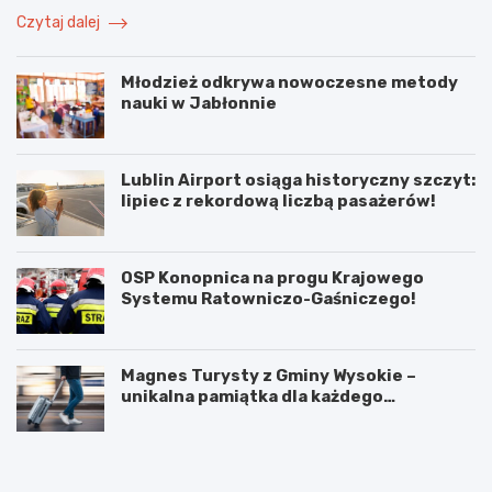
Czytaj dalej
Młodzież odkrywa nowoczesne metody
nauki w Jabłonnie
Lublin Airport osiąga historyczny szczyt:
lipiec z rekordową liczbą pasażerów!
OSP Konopnica na progu Krajowego
Systemu Ratowniczo-Gaśniczego!
Magnes Turysty z Gminy Wysokie –
unikalna pamiątka dla każdego
podróżnika!
N
P
o
o
w
d
e
w