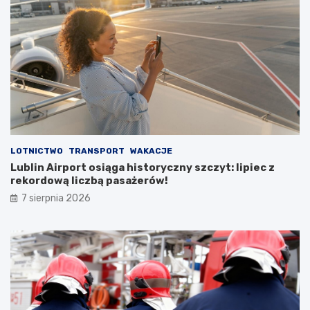
u
s
t
o
s
t
a
n
u
LOTNICTWO
TRANSPORT
WAKACJE
Lublin Airport osiąga historyczny szczyt: lipiec z
rekordową liczbą pasażerów!
7 sierpnia 2026