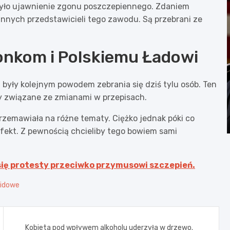
było ujawnienie zgonu poszczepiennego. Zdaniem
nnych przedstawicieli tego zawodu. Są przebrani ze
onkom i Polskiemu Ładowi
były kolejnym powodem zebrania się dziś tylu osób. Ten
y związane ze zmianami w przepisach.
przemawiała na różne tematy. Ciężko jednak póki co
fekt. Z pewnością chcieliby tego bowiem sami
się protesty przeciwko przymusowi szczepień.
vidowe
Kobieta pod wpływem alkoholu uderzyła w drzewo.