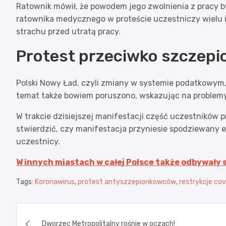
Ratownik mówił, że powodem jego zwolnienia z pracy 
ratownika medycznego w proteście uczestniczy wielu i
strachu przed utratą pracy.
Protest przeciwko szczepi
Polski Nowy Ład, czyli zmiany w systemie podatkowym, 
temat także bowiem poruszono, wskazując na problem
W trakcie dzisiejszej manifestacji część uczestników 
stwierdzić, czy manifestacja przyniesie spodziewany e
uczestnicy.
W innych miastach w całej Polsce także odbywały 
Tags:
Koronawirus
,
protest antyszzepionkowców
,
restrykcje co
Nawigacja
Dworzec Metropolitalny rośnie w oczach!