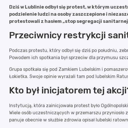
Dziś w Lublinie odbył się protest, w którym uczest
podzielenie ludzi na osoby zaszczepione i niezas
protestowali z hasłem „stop segregacji sanitarnej
Przeciwnicy restrykcji sani
Podczas protestu, który odbył się dziś po południu, zeb
Powodem ich spotkania był sprzeciw dla przymusu szcze
Grupa spotkała się pod Zamkiem Lubelskim i pomaszero
Łokietka. Swoje opinie wyrażali tam pod lubelskim Rat
Kto był inicjatorem tej akcji
Instytucją, która zainicjowała protest było Ogólnopol
Wiele osób uczestniczących w przemarszu przyniosło ze
panuje obecnie w służbie zdrowia opisał lubelski ratow