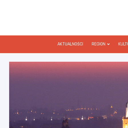
Skip
to
content
AKTUALNOŚCI
REGION
KULT