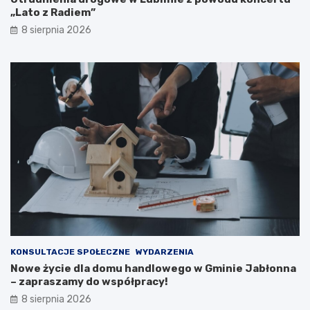
6
w
„Lato z Radiem”
r
i
8 sierpnia 2026
o
p
k
o
ż
a
r
p
u
s
t
o
s
t
a
n
u
KONSULTACJE SPOŁECZNE
WYDARZENIA
Nowe życie dla domu handlowego w Gminie Jabłonna
– zapraszamy do współpracy!
8 sierpnia 2026