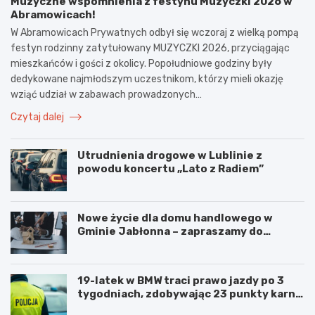
Muzyczne wspomnienia z festynu Muzyczki 2026 w
Abramowicach!
W Abramowicach Prywatnych odbył się wczoraj z wielką pompą
festyn rodzinny zatytułowany MUZYCZKI 2026, przyciągając
mieszkańców i gości z okolicy. Popołudniowe godziny były
dedykowane najmłodszym uczestnikom, którzy mieli okazję
wziąć udział w zabawach prowadzonych…
Czytaj dalej
Utrudnienia drogowe w Lublinie z
powodu koncertu „Lato z Radiem”
Nowe życie dla domu handlowego w
Gminie Jabłonna – zapraszamy do
współpracy!
19-latek w BMW traci prawo jazdy po 3
tygodniach, zdobywając 23 punkty karne
w obszarze zabudowanym