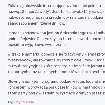
Zbliża się niezwykle interesujące wydarzenie pełne trad
nazwą „Ginące Zawody”. Jest to festiwal, który nawi
nabyć różnego rodzaju przedmioty i narzędzia codzie
zaangażowaniem rzemieślników.
Impreza zaplanowana jest na 6 sierpnia tego roku i od
gminie Rejowiec Fabryczny, na terenie powiatu chełmsk
uczcić to wyjątkowe wydarzenie.
W trakcie jarmarku odbędzie się tradycyjny kiermasz tw
mieszkańców, ale również turystów z całej Polski. Doda
muzyki tradycyjnej, które rozgrzeją atmosferę jarmark
kulinarnych oraz unikalnych produktów od lokalnych ro
Głównym punktem programu będzie występ legendarne
koncertem wprowadzą oni uczestników w nastrojowy w
after-party pod gwiazdami w rytmach granych przez z
Tags:
wydarzenia