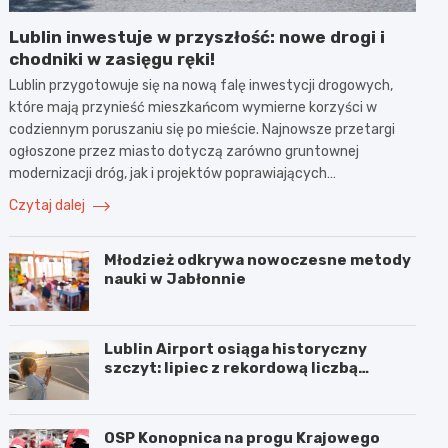
Lublin inwestuje w przyszłość: nowe drogi i
chodniki w zasięgu ręki!
Lublin przygotowuje się na nową falę inwestycji drogowych,
które mają przynieść mieszkańcom wymierne korzyści w
codziennym poruszaniu się po mieście. Najnowsze przetargi
ogłoszone przez miasto dotyczą zarówno gruntownej
modernizacji dróg, jak i projektów poprawiających…
Czytaj dalej
Młodzież odkrywa nowoczesne metody
nauki w Jabłonnie
Lublin Airport osiąga historyczny
szczyt: lipiec z rekordową liczbą
pasażerów!
OSP Konopnica na progu Krajowego