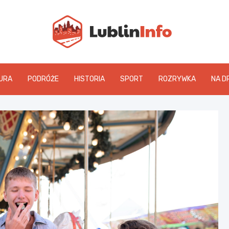
Lublin
URA
PODRÓŻE
HISTORIA
SPORT
ROZRYWKA
NA D