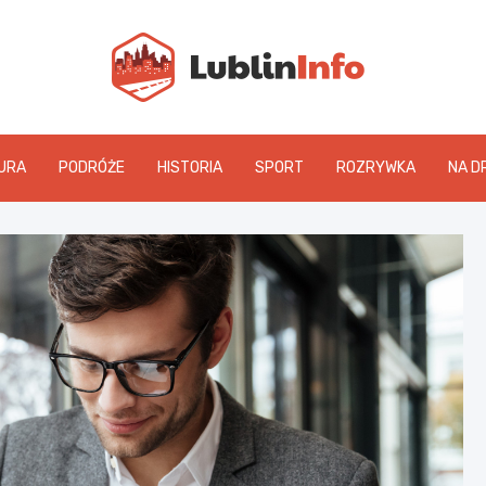
Lublin
URA
PODRÓŻE
HISTORIA
SPORT
ROZRYWKA
NA D