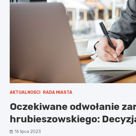
AKTUALNOŚCI
RADA MIASTA
Oczekiwane odwołanie za
hrubieszowskiego: Decyzj
16 lipca 2023