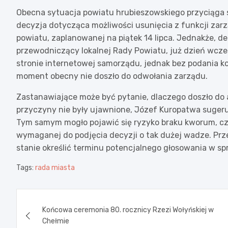
Obecna sytuacja powiatu hrubieszowskiego przyciąga s
decyzja dotycząca możliwości usunięcia z funkcji zarz
powiatu, zaplanowanej na piątek 14 lipca. Jednakże, de
przewodniczący lokalnej Rady Powiatu, już dzień wcześ
stronie internetowej samorządu, jednak bez podania k
moment obecny nie doszło do odwołania zarządu.
Zastanawiające może być pytanie, dlaczego doszło do a
przyczyny nie były ujawnione, Józef Kuropatwa suger
Tym samym mogło pojawić się ryzyko braku kworum, cz
wymaganej do podjęcia decyzji o tak dużej wadze. Prz
stanie określić terminu potencjalnego głosowania w sp
Tags:
rada miasta
Nawigacja
Końcowa ceremonia 80. rocznicy Rzezi Wołyńskiej w
wpisu
Chełmie