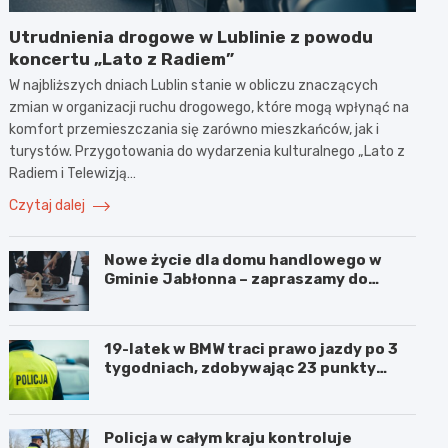
Utrudnienia drogowe w Lublinie z powodu
koncertu „Lato z Radiem”
W najbliższych dniach Lublin stanie w obliczu znaczących
zmian w organizacji ruchu drogowego, które mogą wpłynąć na
komfort przemieszczania się zarówno mieszkańców, jak i
turystów. Przygotowania do wydarzenia kulturalnego „Lato z
Radiem i Telewizją…
Czytaj dalej
Nowe życie dla domu handlowego w
Gminie Jabłonna – zapraszamy do
współpracy!
19-latek w BMW traci prawo jazdy po 3
tygodniach, zdobywając 23 punkty
karne w obszarze zabudowanym
Policja w całym kraju kontroluje