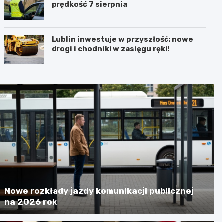
prędkość 7 sierpnia
Lublin inwestuje w przyszłość: nowe
drogi i chodniki w zasięgu ręki!
Nowe rozkłady jazdy komunikacji publicznej
na 2026 rok