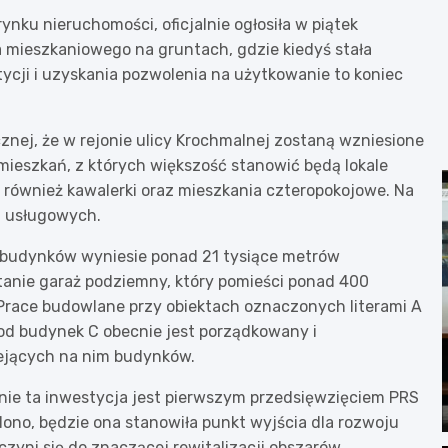
nku nieruchomości, oficjalnie ogłosiła w piątek
 mieszkaniowego na gruntach, gdzie kiedyś stała
tycji i uzyskania pozwolenia na użytkowanie to koniec
znej, że w rejonie ulicy Krochmalnej zostaną wzniesione
 mieszkań, z których większość stanowić będą lokale
 również kawalerki oraz mieszkania czteropokojowe. Na
i usługowych.
budynków wyniesie ponad 21 tysiące metrów
anie garaż podziemny, który pomieści ponad 400
Prace budowlane przy obiektach oznaczonych literami A
pod budynek C obecnie jest porządkowany i
ejących na nim budynków.
nie ta inwestycja jest pierwszym przedsięwzięciem PRS
ślono, będzie ona stanowiła punkt wyjścia dla rozwoju
zyni się do znaczącej rewitalizacji obszarów