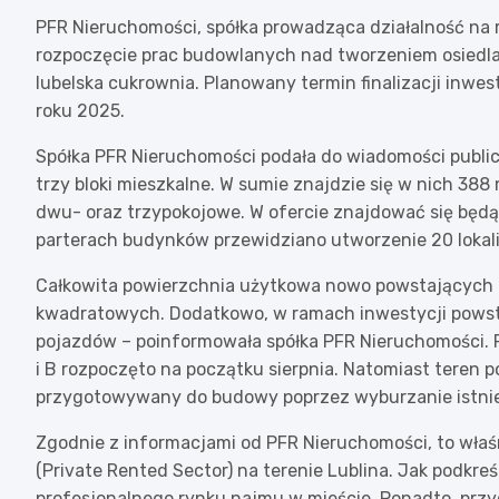
PFR Nieruchomości, spółka prowadząca działalność na ry
rozpoczęcie prac budowlanych nad tworzeniem osiedla
lubelska cukrownia. Planowany termin finalizacji inwes
roku 2025.
Spółka PFR Nieruchomości podała do wiadomości public
trzy bloki mieszkalne. W sumie znajdzie się w nich 388
dwu- oraz trzypokojowe. W ofercie znajdować się będą
parterach budynków przewidziano utworzenie 20 lokal
Całkowita powierzchnia użytkowa nowo powstających 
kwadratowych. Dodatkowo, w ramach inwestycji powst
pojazdów – poinformowała spółka PFR Nieruchomości. 
i B rozpoczęto na początku sierpnia. Natomiast teren 
przygotowywany do budowy poprzez wyburzanie istni
Zgodnie z informacjami od PFR Nieruchomości, to właś
(Private Rented Sector) na terenie Lublina. Jak podkre
profesjonalnego rynku najmu w mieście. Ponadto, przyc