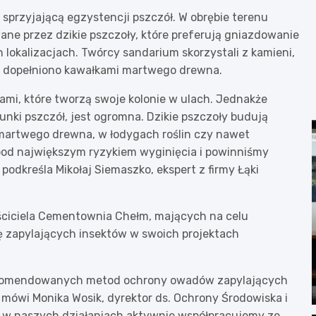
przyjającą egzystencji pszczół. W obrębie terenu
ane przez dzikie pszczoły, które preferują gniazdowanie
 lokalizacjach. Twórcy sandarium skorzystali z kamieni,
ie dopełniono kawałkami martwego drewna.
mi, które tworzą swoje kolonie w ulach. Jednakże
unki pszczół, jest ogromna. Dzikie pszczoły budują
martwego drewna, w łodygach roślin czy nawet
 pod największym ryzykiem wyginięcia i powinniśmy
podkreśla Mikołaj Siemaszko, ekspert z firmy Łąki
aściciela Cementownia Chełm, mających na celu
ę zapylających insektów w swoich projektach
rekomendowanych metod ochrony owadów zapylających
mówi Monika Wosik, dyrektor ds. Ochrony Środowiska i
w naszych działaniach aktywnie współpracujemy ze