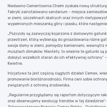
Niedawno Cementownia Chełm zyskała nową strukturę s
fabryki zainstalowano sandarium – miejsce zamieszkiw
w ziemi, szczelinach skalnych oraz innych nietypowych
wypełnionych mieszanką gliny i piasku, które następn
„Pszczoły są zazwyczaj kojarzone z domowymi gatunka
przestrzeń, którą wybierają do gniazdowania różne gat
swoje domy w ziemi, pomiędzy kamieniami, wewnątrz 
muszlach ślimaków. Niestety, to właśnie te gatunki są
dołożyć wszelkich starań do ich efektywnej ochrony” – 
Kwietne.
Inicjatywa ta jest częścią ciągłych działań Cemex, wł
promowanie bioróżnorodności. Firma ceni sobie ochron
związanych z ochroną środowiska.
„Regularnie przyglądamy się raportom dotyczącym 
oraz obserwujemy ewolucję trendów w tej dziedzinie”- 
Zrównoważonego Rozwoju Cemex Polska. „Dodatkowo, 