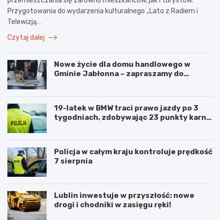
przemieszczania się zarówno mieszkańców, jak i turystów.
Przygotowania do wydarzenia kulturalnego „Lato z Radiem i
Telewizją…
Czytaj dalej
Nowe życie dla domu handlowego w
Gminie Jabłonna – zapraszamy do
współpracy!
19-latek w BMW traci prawo jazdy po 3
tygodniach, zdobywając 23 punkty karne
w obszarze zabudowanym
Policja w całym kraju kontroluje prędkość
7 sierpnia
Lublin inwestuje w przyszłość: nowe
drogi i chodniki w zasięgu ręki!
N
P