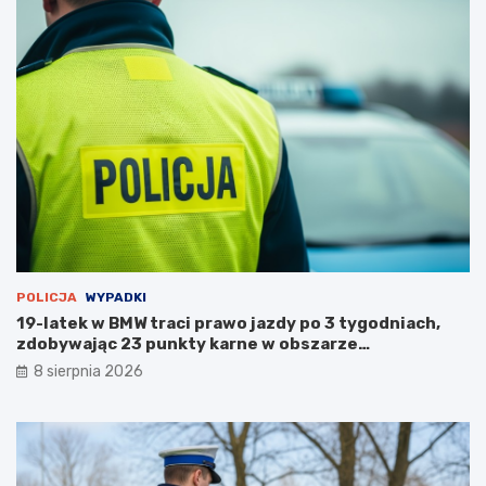
a
r
p
u
s
t
o
s
t
a
n
u
POLICJA
WYPADKI
19-latek w BMW traci prawo jazdy po 3 tygodniach,
zdobywając 23 punkty karne w obszarze
zabudowanym
8 sierpnia 2026