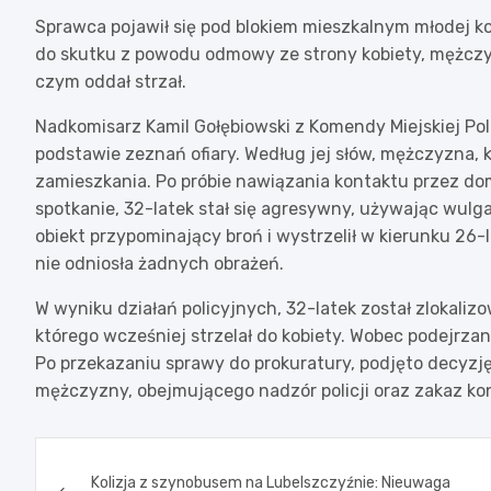
Sprawca pojawił się pod blokiem mieszkalnym młodej kob
do skutku z powodu odmowy ze strony kobiety, mężczyzna
czym oddał strzał.
Nadkomisarz Kamil Gołębiowski z Komendy Miejskiej Poli
podstawie zeznań ofiary. Według jej słów, mężczyzna, k
zamieszkania. Po próbie nawiązania kontaktu przez do
spotkanie, 32-latek stał się agresywny, używając wul
obiekt przypominający broń i wystrzelił w kierunku 26-
nie odniosła żadnych obrażeń.
W wyniku działań policyjnych, 32-latek został zlokalizow
którego wcześniej strzelał do kobiety. Wobec podejrz
Po przekazaniu sprawy do prokuratury, podjęto decyz
mężczyzny, obejmującego nadzór policji oraz zakaz kon
Nawigacja
Kolizja z szynobusem na Lubelszczyźnie: Nieuwaga