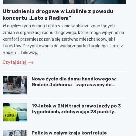
Utrudnienia drogowe w Lublinie z powodu
koncertu „Lato z Radiem”
W najbliższych dniach Lublin stanie w obliczu znaczących
zmian w organizacji ruchu drogowego, które mogą wpłynąć na
komfort przemieszczania się zarówno mieszkańców, jak i
turystów. Przygotowania do wydarzenia kulturalnego „Lato z
Radiem i Telewizją…
Czytaj dalej
Nowe życie dla domu handlowego w
Gminie Jabłonna – zapraszamy do
współpracy!
19-latek w BMW traci prawo jazdy po 3
tygodniach, zdobywając 23 punkty
karne w obszarze zabudowanym
Policja w całym kraju kontroluje