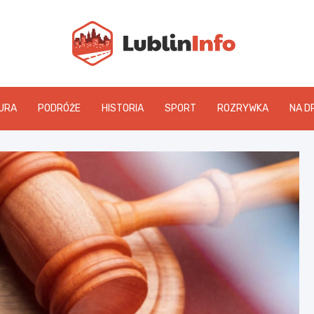
Lublin
URA
PODRÓŻE
HISTORIA
SPORT
ROZRYWKA
NA D