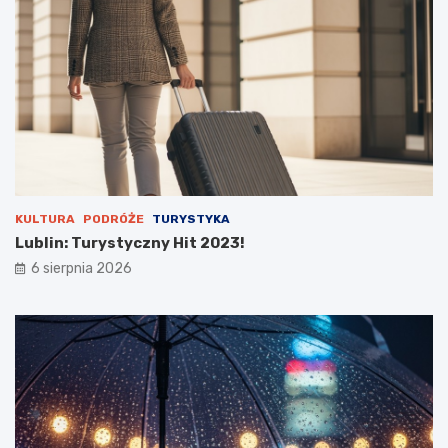
u
s
t
o
s
t
a
n
u
KULTURA
PODRÓŻE
TURYSTYKA
Lublin: Turystyczny Hit 2023!
6 sierpnia 2026