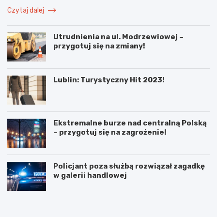
Czytaj dalej
Utrudnienia na ul. Modrzewiowej –
przygotuj się na zmiany!
Lublin: Turystyczny Hit 2023!
Ekstremalne burze nad centralną Polską
– przygotuj się na zagrożenie!
Policjant poza służbą rozwiązał zagadkę
w galerii handlowej
N
P
o
o
w
d
e
w