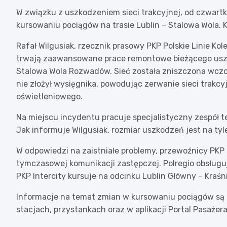
W związku z uszkodzeniem sieci trakcyjnej, od czwartku
kursowaniu pociągów na trasie Lublin – Stalowa Wola. 
Rafał Wilgusiak, rzecznik prasowy PKP Polskie Linie Kol
trwają zaawansowane prace remontowe bieżącego uszko
Stalowa Wola Rozwadów. Sieć została zniszczona wczor
nie złożył wysięgnika, powodując zerwanie sieci trakcy
oświetleniowego.
Na miejscu incydentu pracuje specjalistyczny zespół t
Jak informuje Wilgusiak, rozmiar uszkodzeń jest na tyl
W odpowiedzi na zaistniałe problemy, przewoźnicy PKP 
tymczasowej komunikacji zastępczej. Polregio obsługu
PKP Intercity kursuje na odcinku Lublin Główny – Kraśni
Informacje na temat zmian w kursowaniu pociągów są r
stacjach, przystankach oraz w aplikacji Portal Pasażera