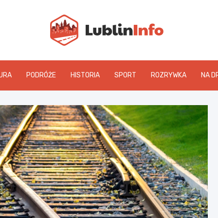
Lublin
URA
PODRÓŻE
HISTORIA
SPORT
ROZRYWKA
NA D