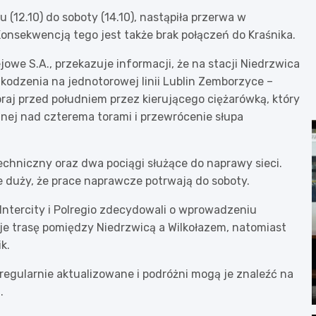
 (12.10) do soboty (14.10), nastąpiła przerwa w
Konsekwencją tego jest także brak połączeń do Kraśnika.
ejowe S.A., przekazuje informacji, że na stacji Niedrzwica
dzenia na jednotorowej linii Lublin Zemborzyce –
aj przed południem przez kierującego ciężarówką, który
jnej nad czterema torami i przewrócenie słupa
echniczny oraz dwa pociągi służące do naprawy sieci.
e duży, że prace naprawcze potrwają do soboty.
Intercity i Polregio zdecydowali o wprowadzeniu
je trasę pomiędzy Niedrzwicą a Wilkołazem, natomiast
k.
egularnie aktualizowane i podróżni mogą je znaleźć na
.