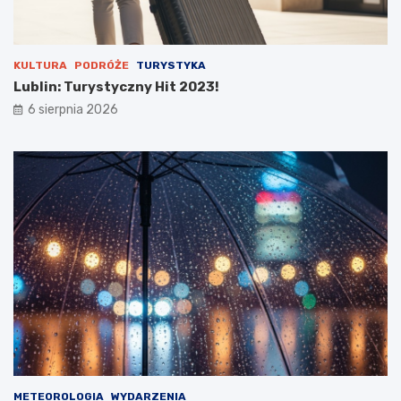
n
u
KULTURA
PODRÓŻE
TURYSTYKA
Lublin: Turystyczny Hit 2023!
6 sierpnia 2026
METEOROLOGIA
WYDARZENIA