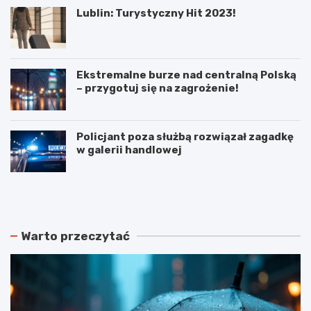
Lublin: Turystyczny Hit 2023!
Ekstremalne burze nad centralną Polską
– przygotuj się na zagrożenie!
Policjant poza służbą rozwiązał zagadkę
w galerii handlowej
N
P
o
o
w
d
e
w
r
ó
Warto przeczytać
o
j
z
n
k
e
ł
p
a
o
d
ż