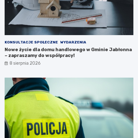
n
e
e
s
j
z
n
k
a
a
2
ń
0
c
KONSULTACJE SPOŁECZNE
WYDARZENIA
2
ó
Nowe życie dla domu handlowego w Gminie Jabłonna
6
w
– zapraszamy do współpracy!
r
i
8 sierpnia 2026
o
p
k
o
ż
a
r
p
u
s
t
o
s
t
a