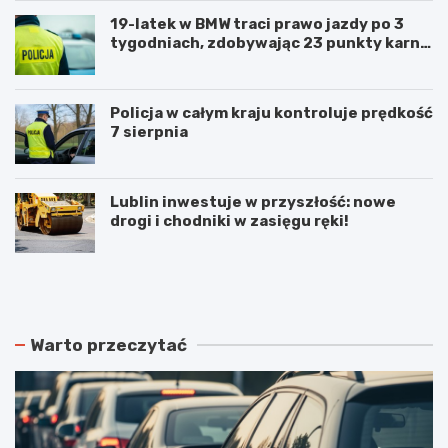
19-latek w BMW traci prawo jazdy po 3
tygodniach, zdobywając 23 punkty karne
w obszarze zabudowanym
Policja w całym kraju kontroluje prędkość
7 sierpnia
Lublin inwestuje w przyszłość: nowe
drogi i chodniki w zasięgu ręki!
N
P
o
o
w
d
e
w
r
ó
Warto przeczytać
o
j
z
n
k
e
ł
p
a
o
d
ż