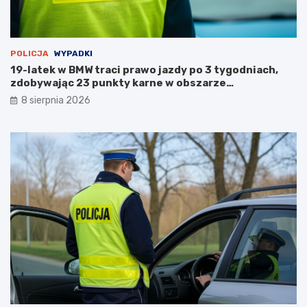
n
u
POLICJA
WYPADKI
19-latek w BMW traci prawo jazdy po 3 tygodniach,
zdobywając 23 punkty karne w obszarze
zabudowanym
8 sierpnia 2026