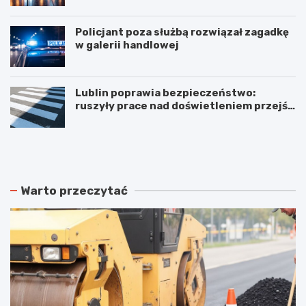
Policjant poza służbą rozwiązał zagadkę
w galerii handlowej
Lublin poprawia bezpieczeństwo:
ruszyły prace nad doświetleniem przejść
dla pieszych!
N
P
o
o
w
d
e
w
r
ó
Warto przeczytać
o
j
z
n
k
e
ł
p
a
o
d
ż
y
a
j
r
a
y