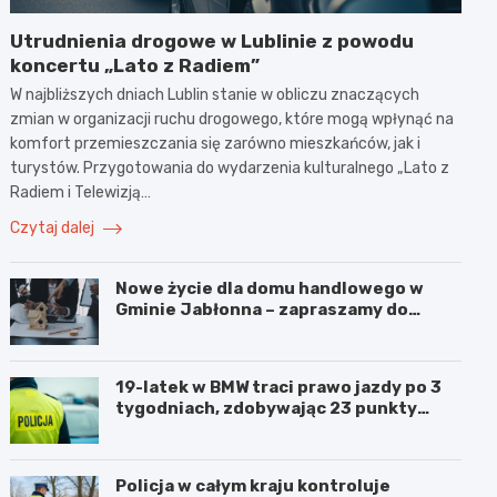
Utrudnienia drogowe w Lublinie z powodu
koncertu „Lato z Radiem”
W najbliższych dniach Lublin stanie w obliczu znaczących
zmian w organizacji ruchu drogowego, które mogą wpłynąć na
komfort przemieszczania się zarówno mieszkańców, jak i
turystów. Przygotowania do wydarzenia kulturalnego „Lato z
Radiem i Telewizją…
Czytaj dalej
Nowe życie dla domu handlowego w
Gminie Jabłonna – zapraszamy do
współpracy!
19-latek w BMW traci prawo jazdy po 3
tygodniach, zdobywając 23 punkty
karne w obszarze zabudowanym
Policja w całym kraju kontroluje