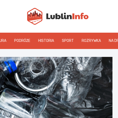
Lublin
URA
PODRÓŻE
HISTORIA
SPORT
ROZRYWKA
NA D