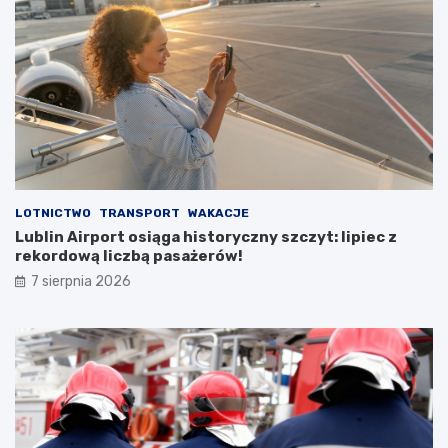
u
s
t
o
s
t
a
n
u
LOTNICTWO
TRANSPORT
WAKACJE
Lublin Airport osiąga historyczny szczyt: lipiec z
rekordową liczbą pasażerów!
7 sierpnia 2026