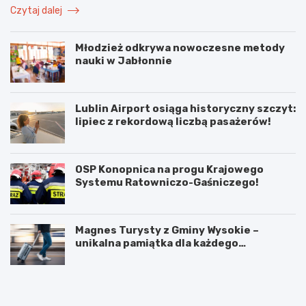
Czytaj dalej
Młodzież odkrywa nowoczesne metody
nauki w Jabłonnie
Lublin Airport osiąga historyczny szczyt:
lipiec z rekordową liczbą pasażerów!
OSP Konopnica na progu Krajowego
Systemu Ratowniczo-Gaśniczego!
Magnes Turysty z Gminy Wysokie –
unikalna pamiątka dla każdego
podróżnika!
N
P
o
o
w
d
e
w