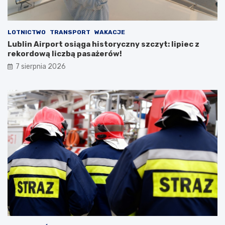
u
LOTNICTWO
TRANSPORT
WAKACJE
Lublin Airport osiąga historyczny szczyt: lipiec z
rekordową liczbą pasażerów!
7 sierpnia 2026