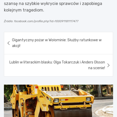
szansę na szybkie wykrycie sprawców i zapobiega
kolejnym tragediom.
Źródło: facebook.com/profile.php?id=100091181117477
Nawigacja
Gigantyczny pożar w Wołominie: Służby ratunkowe w
wpisu
akcji!
Lublin w literackim blasku: Olga Tokarczuk i Anders Olsson
na scenie!