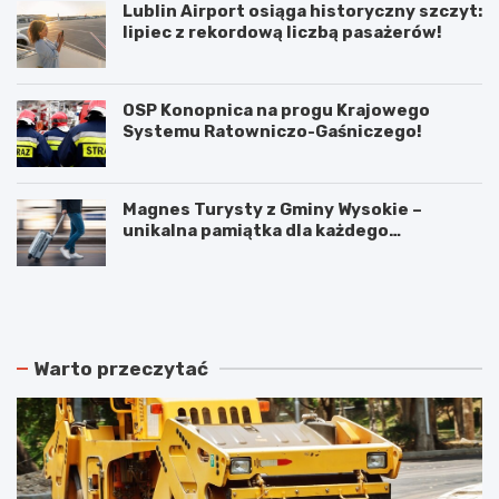
Lublin Airport osiąga historyczny szczyt:
lipiec z rekordową liczbą pasażerów!
OSP Konopnica na progu Krajowego
Systemu Ratowniczo-Gaśniczego!
Magnes Turysty z Gminy Wysokie –
unikalna pamiątka dla każdego
podróżnika!
N
P
o
o
w
d
e
w
r
ó
Warto przeczytać
o
j
z
n
k
e
ł
p
a
o
d
ż
y
a