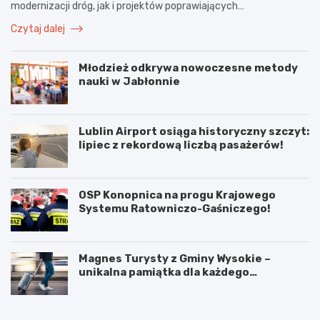
modernizacji dróg, jak i projektów poprawiających…
Czytaj dalej
Młodzież odkrywa nowoczesne metody
nauki w Jabłonnie
Lublin Airport osiąga historyczny szczyt:
lipiec z rekordową liczbą pasażerów!
OSP Konopnica na progu Krajowego
Systemu Ratowniczo-Gaśniczego!
Magnes Turysty z Gminy Wysokie –
unikalna pamiątka dla każdego
podróżnika!
N
P
o
o
w
d