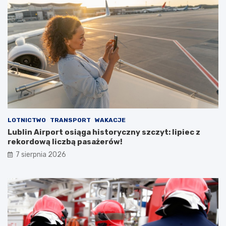
p
u
s
t
o
s
t
a
n
u
LOTNICTWO
TRANSPORT
WAKACJE
Lublin Airport osiąga historyczny szczyt: lipiec z
rekordową liczbą pasażerów!
7 sierpnia 2026