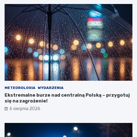
k
o
ż
a
r
p
u
s
t
o
s
t
a
n
u
METEOROLOGIA
WYDARZENIA
Ekstremalne burze nad centralną Polską – przygotuj
się na zagrożenie!
6 sierpnia 2026