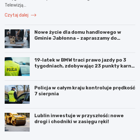
Telewizją…
Czytaj dalej
Nowe życie dla domu handlowego w
Gminie Jabłonna – zapraszamy do
współpracy!
19-latek w BMW traci prawo jazdy po 3
tygodniach, zdobywając 23 punkty karne
w obszarze zabudowanym
Policja w całym kraju kontroluje prędkość
7 sierpnia
Lublin inwestuje w przyszłość: nowe
drogi i chodniki w zasięgu ręki!
N
P
o
o