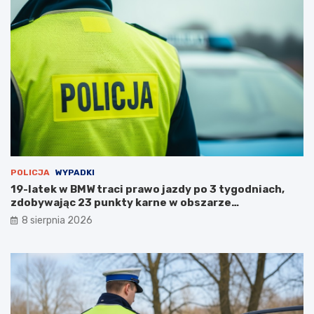
r
p
u
s
t
o
s
t
a
n
u
POLICJA
WYPADKI
19-latek w BMW traci prawo jazdy po 3 tygodniach,
zdobywając 23 punkty karne w obszarze
zabudowanym
8 sierpnia 2026