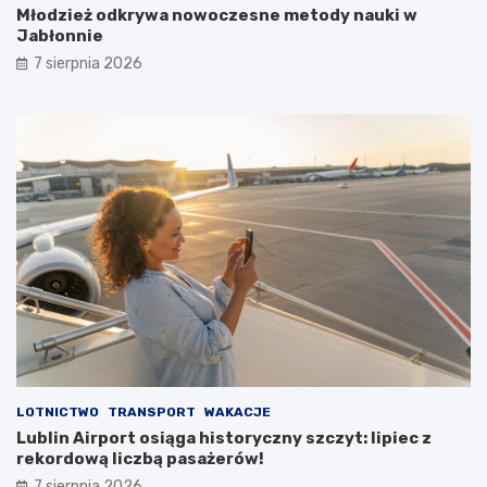
2
ó
Młodzież odkrywa nowoczesne metody nauki w
6
w
Jabłonnie
r
i
7 sierpnia 2026
o
p
k
o
ż
a
r
p
u
s
t
o
s
t
a
n
u
LOTNICTWO
TRANSPORT
WAKACJE
Lublin Airport osiąga historyczny szczyt: lipiec z
rekordową liczbą pasażerów!
7 sierpnia 2026