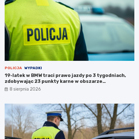
u
s
t
o
s
t
a
n
u
POLICJA
WYPADKI
19-latek w BMW traci prawo jazdy po 3 tygodniach,
zdobywając 23 punkty karne w obszarze
zabudowanym
8 sierpnia 2026