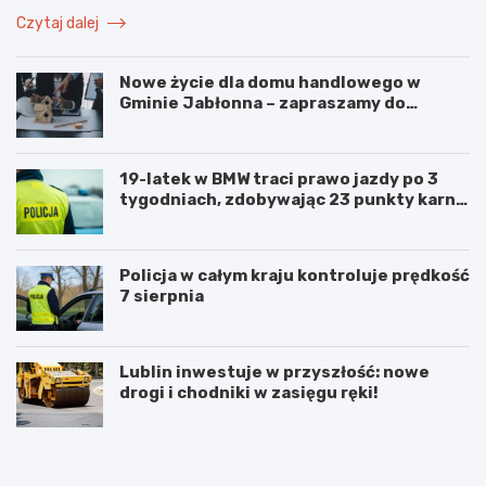
Czytaj dalej
Nowe życie dla domu handlowego w
Gminie Jabłonna – zapraszamy do
współpracy!
19-latek w BMW traci prawo jazdy po 3
tygodniach, zdobywając 23 punkty karne
w obszarze zabudowanym
Policja w całym kraju kontroluje prędkość
7 sierpnia
Lublin inwestuje w przyszłość: nowe
drogi i chodniki w zasięgu ręki!
N
P
o
o
w
d
e
w