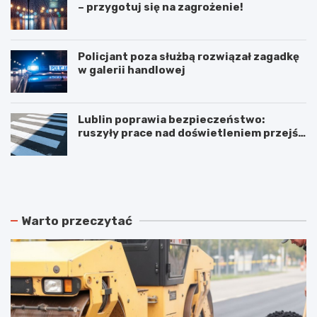
– przygotuj się na zagrożenie!
Policjant poza służbą rozwiązał zagadkę
w galerii handlowej
Lublin poprawia bezpieczeństwo:
ruszyły prace nad doświetleniem przejść
dla pieszych!
N
P
o
o
w
d
e
w
r
ó
Warto przeczytać
o
j
z
n
k
e
ł
p
a
o
d
ż
y
a
j
r