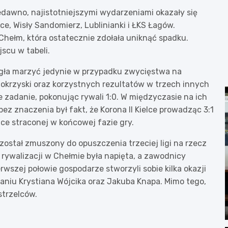
dawno, najistotniejszymi wydarzeniami okazały się
ce, Wisły Sandomierz, Lublinianki i ŁKS Łagów.
Chełm, która ostatecznie zdołała uniknąć spadku.
scu w tabeli.
ogła marzyć jedynie w przypadku zwycięstwa na
okrzyski oraz korzystnych rezultatów w trzech innych
 zadanie, pokonując rywali 1:0. W międzyczasie na ich
bez znaczenia był fakt, że Korona II Kielce prowadząc 3:1
mce straconej w końcowej fazie gry.
 został zmuszony do opuszczenia trzeciej ligi na rzecz
 rywalizacji w Chełmie była napięta, a zawodnicy
rwszej połowie gospodarze stworzyli sobie kilka okazji
niu Krystiana Wójcika oraz Jakuba Knapa. Mimo tego,
strzelców.