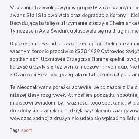
W sezonie trzecioligowym w grupie IV zakończonym nie
awans Stali Stalowa Wola oraz degradacja Korony II Kiel
Decydującą batalię o utrzymanie stoczyła Chełmianka 
Tymczasem Avia Świdnik uplasowała się na drugim miej
O pozostaniu wśród drużyn trzeciej ligi Chełmianka m
własnym terenie przeciwko KSZO 1929 Ostrowiec Święt
spotkaniach. Uczniowie Grzegorza Bonina spełnili swoje
korzyść ułożyły się też wyniki meczów innych ekip. Nie 
z Czarnymi Połaniec, przegrała ostatecznie 3:4 po bra
Ta nieoczekiwana porażka sprawiła, że to zespół z Kielc
niższej klasy rozgrywek. Atmosfera początku sobotniej
miejscowi świadomi byli ważności tego spotkania. W pie
do zdobycia bramek m.in. dzięki wysokiemu zaangażowa
wówczas żadnej z drużyn nie udało się wpisać na listę 
Tags:
sport