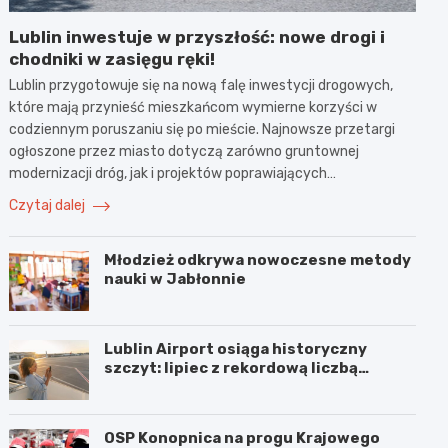
Lublin inwestuje w przyszłość: nowe drogi i
chodniki w zasięgu ręki!
Lublin przygotowuje się na nową falę inwestycji drogowych,
które mają przynieść mieszkańcom wymierne korzyści w
codziennym poruszaniu się po mieście. Najnowsze przetargi
ogłoszone przez miasto dotyczą zarówno gruntownej
modernizacji dróg, jak i projektów poprawiających…
Czytaj dalej
Młodzież odkrywa nowoczesne metody
nauki w Jabłonnie
Lublin Airport osiąga historyczny
szczyt: lipiec z rekordową liczbą
pasażerów!
OSP Konopnica na progu Krajowego