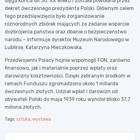
sięga końca lat 30. XX wieku i została powołana przez
dekret ówczesnego prezydenta Polski. Głównym celem
tego przedsięwzięcia było zorganizowanie
różnorodnych zbiórek mających za zadanie wsparcie
dozbrojenia państwa oraz dbanie o bezpieczeństwo
narodu – informuje dyrektor Muzeum Narodowego w
Lublinie, Katarzyna Mieczkowska.
Przedwojenni Polacy hojnie wspomogli FON, zarówno
finansowo, jak i materialnie poprzez wpłaty oraz
darowizny kosztowności. Dzięki zebranym środkom w
ramach Funduszu zgromadzono około 1 miliarda
ówczesnych złotych. Udział wpłat i darowizn od
obywateli Polski do maja 1939 roku wyniósł blisko 37,7
miliona złotych.
Tags:
sztuka
,
wystawa
Nawigacja