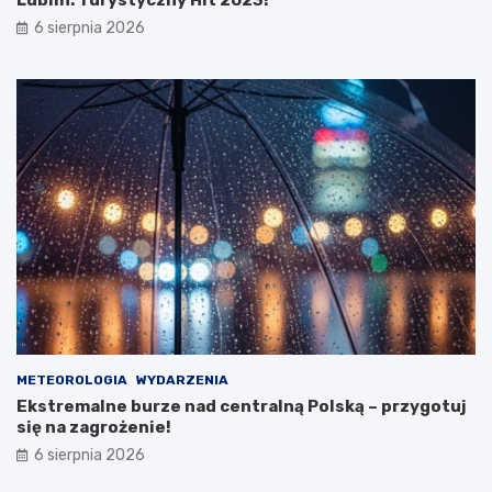
Lublin: Turystyczny Hit 2023!
6
w
6 sierpnia 2026
r
i
o
p
k
o
ż
a
r
p
u
s
t
o
s
t
a
n
u
METEOROLOGIA
WYDARZENIA
Ekstremalne burze nad centralną Polską – przygotuj
się na zagrożenie!
6 sierpnia 2026