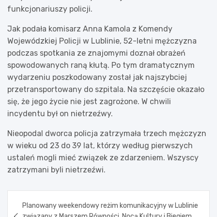
funkcjonariuszy policji.
Jak podała komisarz Anna Kamola z Komendy
Wojewódzkiej Policji w Lublinie, 52-letni mężczyzna
podczas spotkania ze znajomymi doznał obrażeń
spowodowanych raną kłutą. Po tym dramatycznym
wydarzeniu poszkodowany został jak najszybciej
przetransportowany do szpitala. Na szczęście okazało
się, że jego życie nie jest zagrożone. W chwili
incydentu był on nietrzeźwy.
Nieopodal dworca policja zatrzymała trzech mężczyzn
w wieku od 23 do 39 lat, którzy według pierwszych
ustaleń mogli mieć związek ze zdarzeniem. Wszyscy
zatrzymani byli nietrzeźwi.
Nawigacja
Planowany weekendowy reżim komunikacyjny w Lublinie
wpisu
związany z Marszem Równości, Nocą Kultury i Biegiem