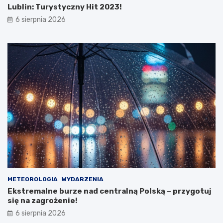
2
ó
Lublin: Turystyczny Hit 2023!
6
w
6 sierpnia 2026
r
i
o
p
k
o
ż
a
r
p
u
s
t
o
s
t
a
n
u
METEOROLOGIA
WYDARZENIA
Ekstremalne burze nad centralną Polską – przygotuj
się na zagrożenie!
6 sierpnia 2026