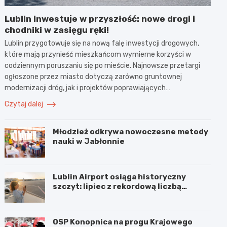
Lublin inwestuje w przyszłość: nowe drogi i
chodniki w zasięgu ręki!
Lublin przygotowuje się na nową falę inwestycji drogowych,
które mają przynieść mieszkańcom wymierne korzyści w
codziennym poruszaniu się po mieście. Najnowsze przetargi
ogłoszone przez miasto dotyczą zarówno gruntownej
modernizacji dróg, jak i projektów poprawiających…
Czytaj dalej
Młodzież odkrywa nowoczesne metody
nauki w Jabłonnie
Lublin Airport osiąga historyczny
szczyt: lipiec z rekordową liczbą
pasażerów!
OSP Konopnica na progu Krajowego