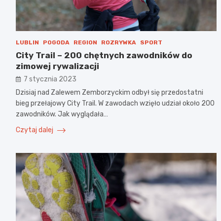
LUBLIN
POGODA
REGION
ROZRYWKA
SPORT
City Trail – 200 chętnych zawodników do
zimowej rywalizacji
7 stycznia 2023
Dzisiaj nad Zalewem Zemborzyckim odbył się przedostatni
bieg przełajowy City Trail. W zawodach wzięło udział około 200
zawodników. Jak wyglądała…
Czytaj dalej