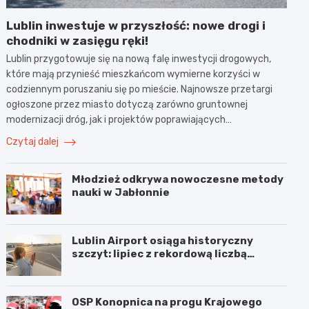
Lublin inwestuje w przyszłość: nowe drogi i
chodniki w zasięgu ręki!
Lublin przygotowuje się na nową falę inwestycji drogowych,
które mają przynieść mieszkańcom wymierne korzyści w
codziennym poruszaniu się po mieście. Najnowsze przetargi
ogłoszone przez miasto dotyczą zarówno gruntownej
modernizacji dróg, jak i projektów poprawiających…
Czytaj dalej
Młodzież odkrywa nowoczesne metody
nauki w Jabłonnie
Lublin Airport osiąga historyczny
szczyt: lipiec z rekordową liczbą
pasażerów!
OSP Konopnica na progu Krajowego