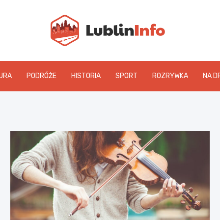
Lublin
URA
PODRÓŻE
HISTORIA
SPORT
ROZRYWKA
NA D