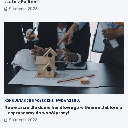
k
–
„Lato z Radiem”
a
e
8 sierpnia 2026
c
w
j
a
i
k
p
u
u
a
b
c
l
j
i
a
c
m
z
i
n
e
e
s
j
z
n
k
a
a
2
ń
0
c
KONSULTACJE SPOŁECZNE
WYDARZENIA
2
ó
Nowe życie dla domu handlowego w Gminie Jabłonna
6
w
– zapraszamy do współpracy!
r
i
8 sierpnia 2026
o
p
k
o