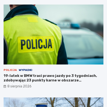
ż
a
r
p
u
s
t
o
s
t
a
n
u
POLICJA
WYPADKI
19-latek w BMW traci prawo jazdy po 3 tygodniach,
zdobywając 23 punkty karne w obszarze
zabudowanym
8 sierpnia 2026