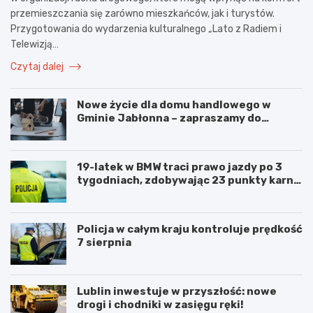
przemieszczania się zarówno mieszkańców, jak i turystów.
Przygotowania do wydarzenia kulturalnego „Lato z Radiem i
Telewizją…
Czytaj dalej
Nowe życie dla domu handlowego w
Gminie Jabłonna – zapraszamy do
współpracy!
19-latek w BMW traci prawo jazdy po 3
tygodniach, zdobywając 23 punkty karne
w obszarze zabudowanym
Policja w całym kraju kontroluje prędkość
7 sierpnia
Lublin inwestuje w przyszłość: nowe
drogi i chodniki w zasięgu ręki!