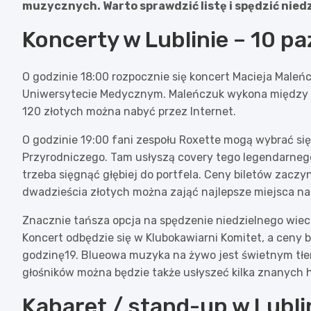
muzycznych. Warto sprawdzić listę i spędzić nied
Koncerty w Lublinie – 10 pa
O godzinie 18:00 rozpocznie się koncert Macieja Maleń
Uniwersytecie Medycznym. Maleńczuk wykona między in
120 złotych można nabyć przez Internet.
O godzinie 19:00 fani zespołu Roxette mogą wybrać s
Przyrodniczego. Tam usłyszą covery tego legendarnego
trzeba sięgnąć głębiej do portfela. Ceny biletów zaczy
dwadzieścia złotych można zająć najlepsze miejsca na
Znacznie tańsza opcja na spędzenie niedzielnego wiec
Koncert odbędzie się w Klubokawiarni Komitet, a ceny 
godzinę19. Blueowa muzyka na żywo jest świetnym tłem
głośników można będzie także usłyszeć kilka znanych h
Kabaret / stand-up w Lublin