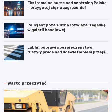
Ekstremalne burze nad centralną Polską
– przygotuj się na zagrożenie!
Policjant poza służbą rozwiązał zagadkę
w galerii handlowej
Lublin poprawia bezpieczeństwo:
ruszyły prace nad doświetleniem przejść
dla pieszych!
N
P
o
o
w
d
e
w
r
ó
Warto przeczytać
o
j
z
n
k
e
ł
p
a
o
d
ż
y
a